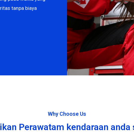
ritas tanpa biaya
Why Choose Us
kan Perawatam kendaraan anda s