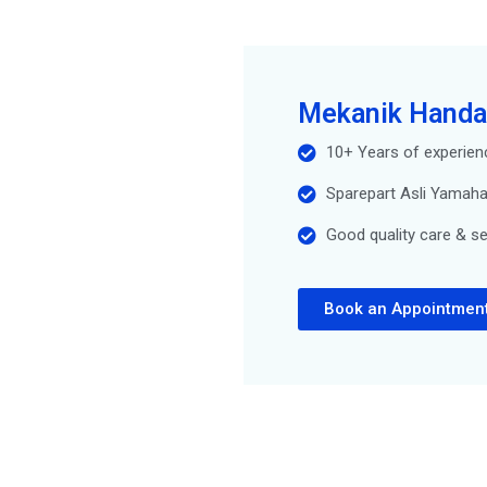
Mekanik Handa
10+ Years of experien
Sparepart Asli Yamah
Good quality care & se
Book an Appointmen