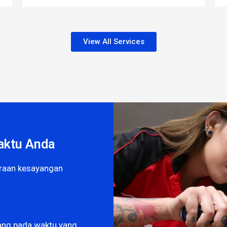
View All Services
aktu Anda
araan kesayangan
ang pada waktu yang