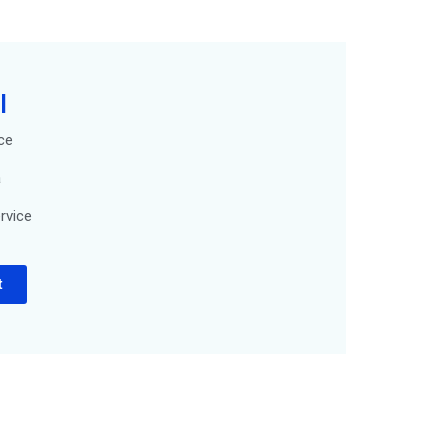
l
ce
a
rvice
t